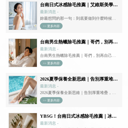
們的答案很簡單：幾乎無感，冰冰涼涼的，
台南日式冰感除毛推薦｜艾維斯美學半永久除毛保固：做超過20次就永久保固，敢保證代表真有效
像是在敷一片冰涼面膜。 日式冰感除毛的施
最新消息 -
作過程...
妳最想問的那一句：到底要做到什麼時候才
能真正告別毛毛？ 妳是不是也有過這種猶豫
>> 更多內容
——除毛做了好幾次，每次花錢、每次期
待，但心裡總有個聲音在問：「到底還要多
台南男生熱蠟除毛推薦｜哥們，別再自己亂刮了——專業男性除毛讓你這個夏天從此清爽自信
久？會不會到頭來還是一場空？」 如果有
最新消息 -
一...
台南男生熱蠟除毛推薦｜哥們，別再自己亂
刮了——專業男性除毛讓你這個夏天從此清
>> 更多內容
爽自信 說真的，你是不是也有這種經驗：夏
天到了，自己拿除毛刀在浴室裡對著鏡子手
2026夏季保養全新思維｜告別厚重堆疊，輕盈精準護膚才是肌膚真正需要的
忙腳亂，腋下刮完隔天刺刺癢癢、私密處刮...
最新消息 -
2026夏季保養全新思維｜告別厚重堆疊，輕
盈精準護膚才是肌膚真正需要的 2026 年的夏
>> 更多內容
天，保養圈的風向正在悄悄轉變。過去我們
習慣「多層次保養」：化妝水→精華液→乳
YBSG！台南日式冰感除毛推薦｜冰冰涼涼、舒服到像在做SPA，暑假光滑肌膚就靠這一趟
液→乳霜→眼霜，一瓶接一瓶往臉上堆。但...
最新消息 -