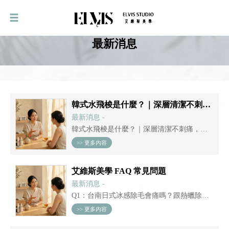
最新消息
韓式水飛梭是什麼？｜深層清潔不刺痛，做完臉像開了濾鏡——完整原理、流程與適合膚質一次看懂
最新消息 -
韓式水飛梭是什麼？｜深層清潔不刺痛，做
完臉像開了濾鏡——完整原理、流程與適合
>> 更多內容
膚質一次看懂 你有沒有這種困擾：粉刺清了
又長、毛孔永遠粗大、化妝浮粉脫妝，但想
艾維斯美學 FAQ 常見問題
到做臉就害怕——怕痛、怕紅腫、怕被擠...
最新消息 -
Q1：台南日式冰感除毛會痛嗎？跟熱蠟除毛
差在哪？ 這是每一位第一次踏進台南日式冰
>> 更多內容
感除毛店裡的客人，開口問的第一句話。我