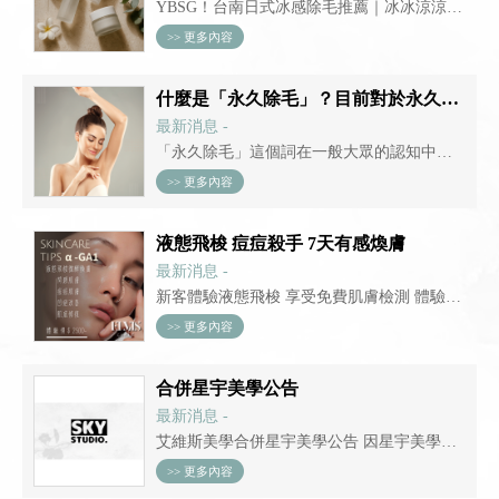
YBSG！台南日式冰感除毛推薦｜冰冰涼涼、
舒服到像在做SPA，暑假光滑肌膚就靠這一趟
>> 更多內容
暑假來了，無袖背心、比基尼、細肩帶洋裝
輪番上陣——但妳的肌膚準備好了嗎？每年
什麼是「永久除毛」？目前對於永久除毛的定義解說
到了這個季節，Threads 和 IG 上總會出現一
最新消息 -
波「...
「永久除毛」這個詞在一般大眾的認知中，
可能意味著除毛後毛髮永遠不會再長出來。
>> 更多內容
然而，在醫學上的定義，它指的是經過治療
後，毛髮數量穩定減少，且效果能維持至少
液態飛梭 痘痘殺手 7天有感煥膚
一個毛囊的生長週期。 簡單來說，永久除毛
最新消息 -
並非「永...
新客體驗液態飛梭 享受免費肌膚檢測 體驗即
贈價值799旅行組乙組 #台南煥膚 #液態飛梭 #
>> 更多內容
微酵煥膚 #台南清粉刺 #台南痘痘肌處理 #改
善凹疤 #膠原蛋白增生 #肌膚屏障修復 #毛孔
合併星宇美學公告
粗大 #杏仁酸煥膚 #台南做臉 #台南皮膚管理
最新消息 -
#角...
艾維斯美學合併星宇美學公告 因星宇美學經
營不善 故星宇美學相關服務由艾維斯美學接
>> 更多內容
收服務