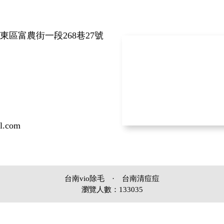
東區富農街一段268巷27號
l.com
台南vio除毛
·
台南清痘痘
瀏覽人數：133035