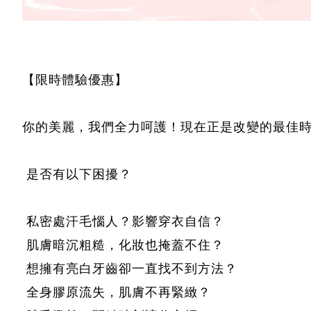
【限時體驗優惠】
你的美麗，我們全力呵護！現在正是改變的最佳
是否有以下困擾？
私密處汗毛惱人？影響穿衣自信？
肌膚暗沉粗糙，化妝也掩蓋不住？
想擁有亮白牙齒卻一直找不到方法？
全身膠原流失，肌膚不再緊緻？