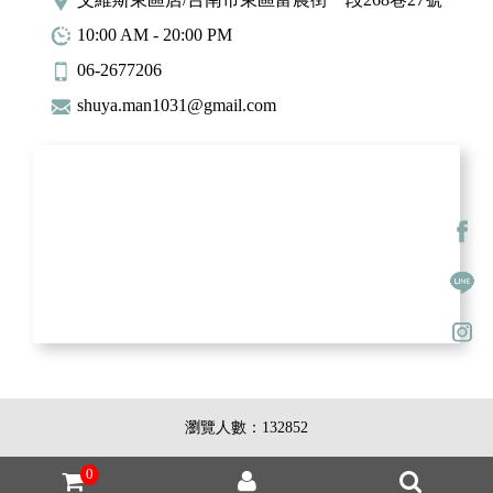
10:00 AM - 20:00 PM
06-2677206
shuya.man1031@gmail.com
瀏覽人數：132852
0