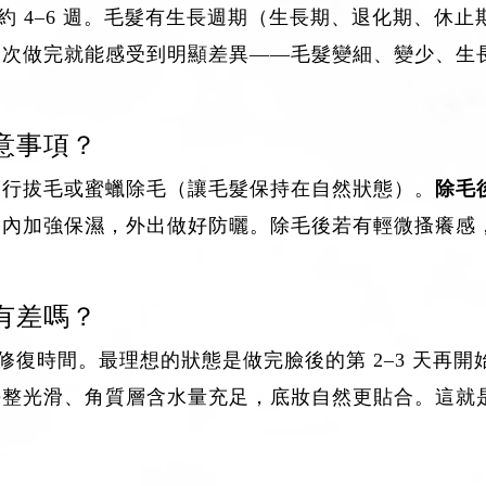
間隔約 4–6 週。毛髮有生長週期（生長期、退化期、
一次做完就能感受到明顯差異——毛髮變細、變少、生
意事項？
自行拔毛或蜜蠟除毛（讓毛髮保持在自然狀態）。
除毛後
週內加強保濕，外出做好防曬。除毛後若有輕微搔癢感
有差嗎？
的修復時間。最理想的狀態是做完臉後的第 2–3 天
平整光滑、角質層含水量充足，底妝自然更貼合。這就