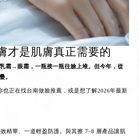
護膚才是肌膚真正需要的
乳霜→眼霜，一瓶接一瓶往臉上堆。但今年，從
堆疊。
你也正在找
台南做臉推薦
，或是想了解2026年最新
效精華、一道輕盈防護。與其擦 7–8 層產品讓肌