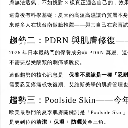
膚無法透氣，不如挑對 3 樣真正適合自己的，效
這背後有科學基礎：夏天的高溫高濕讓角質層本
來越多人在找
台南做臉推薦
——與其自己在家盲
趨勢二：PDRN 與肌膚修復
2026 年日本最熱門的保養成分非 PDRN 
不需要忍受酸類的刺痛或脫皮。
這個趨勢的核心訊息是：
保養不應該是一種「忍
需要忍受疼痛或恢復期。艾維斯美學的
肌膚管理
趨勢三：Poolside Skin
歐美最熱門的夏季肌膚關鍵詞是「Poolside 
是更到位的
清潔 + 保濕 + 防曬
黃金三角。