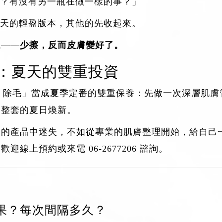
？有沒有另一瓶在做一樣的事？」
天的輕盈版本，其他的先收起來。
現——
少擦，反而皮膚變好了。
毛：夏天的雙重投資
+
除毛
」當成夏季定番的雙重保養：先做一次深層肌膚
一整套的夏日煥新。
目的產品中迷失，不如從專業的肌膚整理開始，給自己
，歡迎
線上預約
或來電
06-2677206
諮詢。
果？每次間隔多久？