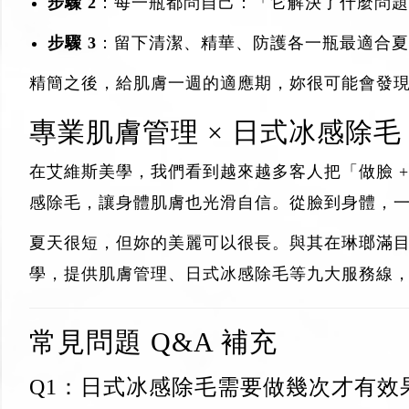
步驟 2
：每一瓶都問自己：「它解決了什麼問題
步驟 3
：留下清潔、精華、防護各一瓶最適合夏
精簡之後，給肌膚一週的適應期，妳很可能會發
專業肌膚管理 × 日式冰感除
在艾維斯美學，我們看到越來越多客人把「
做臉
感除毛，讓身體肌膚也光滑自信。從臉到身體，
夏天很短，但妳的美麗可以很長。與其在琳瑯滿
學
，提供
肌膚管理
、
日式冰感除毛
等九大服務線
常見問題 Q&A 補充
Q1：日式冰感除毛需要做幾次才有效