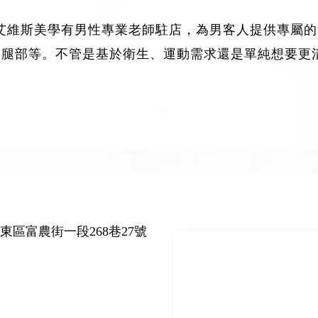
」。艾維斯美學有男性專業老師駐店，為男客人提供專屬
、腿部等。不管是基於衛生、運動需求還是單純想要更
東區富農街一段268巷27號