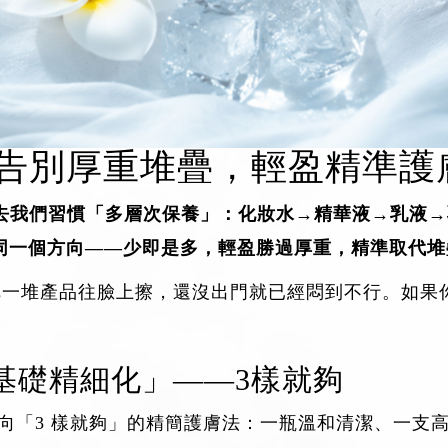
維｜告別厚重堆疊，輕盈精準
去我們習慣「多層次保養」：化妝水→精華液→乳液→
指向同一個方向——少即是多，輕盈勝過厚重，精準取代
把一堆產品往臉上擦，還沒出門就已經悶到不行。如果
基礎精細化」——3樣就夠
轉向「3 樣就夠」的精簡護膚法：一瓶溫和清潔、一支高