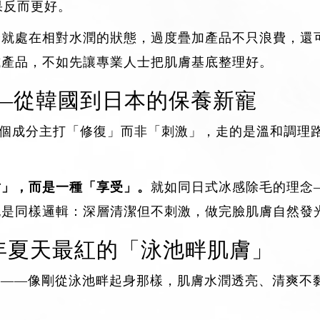
果反而更好。
身就處在相對水潤的狀態，過度疊加產品不只浪費，還
試產品，不如先讓專業人士把肌膚基底整理好。
——從韓國到日本的保養新寵
莫屬。這個成分主打「修復」而非「刺激」，走的是溫和調
耐」，而是一種「享受」。
就如同
日式冰感除毛
的理念
也是同樣邏輯：深層清潔但不刺激，做完臉肌膚自然發
——今年夏天最紅的「泳池畔肌膚」
Skin」——像剛從泳池畔起身那樣，肌膚水潤透亮、清