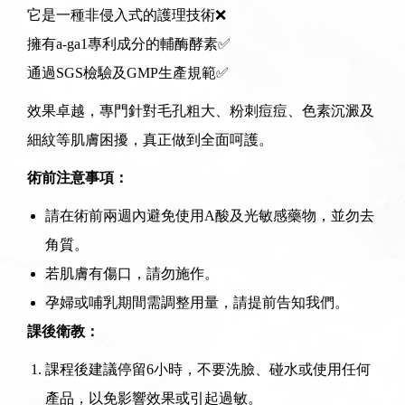
它是一種非侵入式的護理技術❌
擁有a-ga1專利成分的輔酶酵素✅
通過SGS檢驗及GMP生產規範✅
效果卓越，專門針對毛孔粗大、粉刺痘痘、色素沉澱及
細紋等肌膚困擾，真正做到全面呵護。
術前注意事項：
請在術前兩週內避免使用A酸及光敏感藥物，並勿去
角質。
若肌膚有傷口，請勿施作。
孕婦或哺乳期間需調整用量，請提前告知我們。
課後衛教：
課程後建議停留6小時，不要洗臉、碰水或使用任何
產品，以免影響效果或引起過敏。