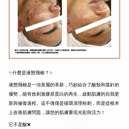
✨什麼是液態飛梭？✨
液態飛梭是一項美麗的革新，巧妙結合了酸類和藻針的
優勢，能有效刺激膠原蛋白的再生，啟動肌膚的自我更
新與修復過程。這不僅僅是循環清理粉刺，而是從根本
上改善肌膚問題，讓您的肌膚重現光彩與活力！
它不是酸❌