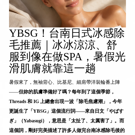
YBSG！台南日式冰感除
毛推薦｜冰冰涼涼、舒
服到像在做SPA，暑假光
滑肌膚就靠這一趟
暑假來了，無袖背心、比基尼、細肩帶洋裝輪番上陣
——
但妳的肌膚準備好了嗎？每年到了這個季節，
Threads 和 IG 上總會出現一波「除毛焦慮潮」，今年
更誕生了「YBSG」這個流行詞——來自日文「やばす
ぎ」（Yabasugi），意思是「太扯了、太厲害了」。而
這個詞，剛好完美描述了許多人做完
台南冰感除毛
後的