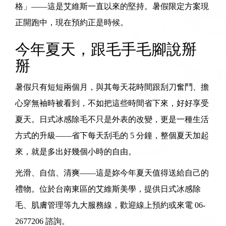
格」——這是艾維斯一直以來的堅持。暑假限定方案現
正開跑中，現在預約正是時候。
今年夏天，跟毛手毛腳說掰
掰
暑假只有短短兩個月，與其每天花時間跟刮刀奮鬥、擔
心穿無袖時被看到，不如把這些時間省下來，好好享受
夏天。日式冰感除毛不只是外表的改變，更是一種生活
方式的升級——省下每天刮毛的 5 分鐘，整個夏天加起
來，就是多出好幾個小時的自由。
光滑、自信、清爽——這是妳今年夏天值得送給自己的
禮物。位於
台南東區的艾維斯美學
，提供
日式冰感除
毛
、
肌膚管理
等九大服務線，歡迎
線上預約
或來電
06-
2677206
諮詢。