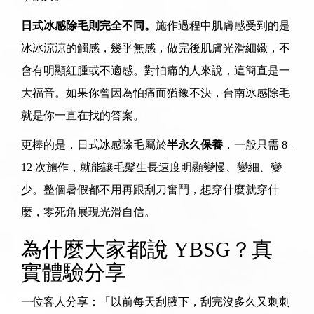
日式冰感除毛則完全不同。
施作過程中肌膚感受到的是
冰冰涼涼的觸感，幾乎無感，做完後肌膚光滑細緻，不
會有明顯紅腫或不適感。對怕痛的人來說，這簡直是一
大福音。如果你曾因為怕痛而猶豫不決，
台南冰感除毛
就是你一直在找的答案。
更棒的是，日式冰感除毛屬於
半永久保養
，一般只需 8–
12 次施作，就能讓毛髮生長速度明顯變慢、變細、變
少。整個暑假都不用再跟刮刀奮鬥，想穿什麼就穿什
麼，零死角展現光滑自信。
為什麼大家都說 YBSG？真
實體驗分享
一位客人分享：「以前每天刮腋下，刮完沒多久又刺刺