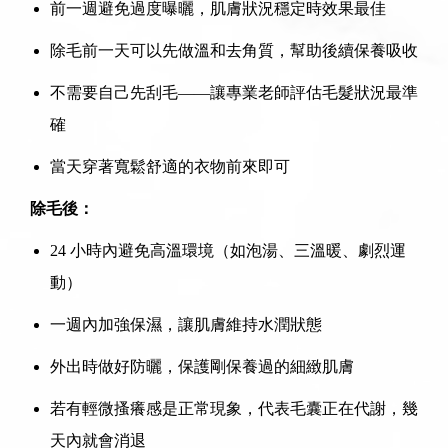
前一週避免過度曝曬，肌膚狀況穩定時效果最佳
除毛前一天可以先做溫和去角質，幫助後續保養吸收
不需要自己先刮毛——讓專業老師評估毛髮狀況最準
確
當天穿著寬鬆舒適的衣物前來即可
除毛後：
24 小時內避免高溫環境（如泡湯、三溫暖、劇烈運
動）
一週內加強保濕，讓肌膚維持水潤狀態
外出時做好防曬，保護剛保養過的細緻肌膚
若有輕微搔癢感是正常現象，代表毛囊正在代謝，幾
天內就會消退