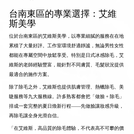
台南東區的專業選擇：艾維
斯美學
位於
台南東區的艾維斯美學
，以專業細膩的服務在在地
累積了大量好評。工作室環境舒適靜謐，無論男性女性
都能在專屬空間中放鬆享受。特別是
日式冰感除毛
，艾
維斯的老師經驗豐富，能針對不同膚質、毛髮狀況提供
最適合的施作方案。
除了除毛之外，艾維斯也提供
肌膚管理
、
熱蠟除毛
、
美
睫服務
等九大服務線。許多熟客都會把「做臉 + 除毛」
排成一套完整的夏日煥新行程——先做臉讓妝感升級，
再除毛讓全身光滑自信。
「在艾維斯，高品質的除毛體驗，不代表高不可攀的價