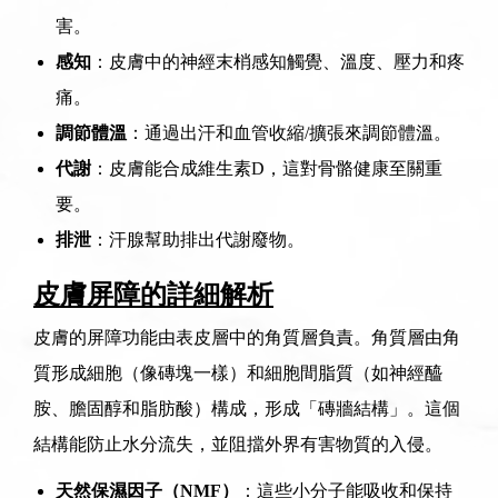
害。
感知
：皮膚中的神經末梢感知觸覺、溫度、壓力和疼
痛。
調節體溫
：通過出汗和血管收縮/擴張來調節體溫。
代謝
：皮膚能合成維生素D，這對骨骼健康至關重
要。
排泄
：汗腺幫助排出代謝廢物。
皮膚屏障的詳細解析
皮膚的屏障功能由表皮層中的角質層負責。角質層由角
質形成細胞（像磚塊一樣）和細胞間脂質（如神經醯
胺、膽固醇和脂肪酸）構成，形成「磚牆結構」。這個
結構能防止水分流失，並阻擋外界有害物質的入侵。
天然保濕因子（NMF）
：這些小分子能吸收和保持