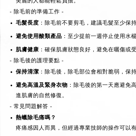
美麗的人都能輕鬆負擔。
- 除毛前的準備工作 -
毛髮長度
：除毛前不要剪毛，建議毛髮至少保持
避免使用酸類產品
：至少提前一週停止使用水
肌膚健康
：確保肌膚狀態良好，避免在曬傷或
- 除毛後的護理要點 -
保持清潔
：除毛後，除毛部位會相對脆弱，保
避免高溫及緊身衣物
：除毛後的第一天應避免
進肌膚的自然修復。
- 常見問題解答 -
熱蠟除毛痛嗎？
疼痛感因人而異，但經過專業技師的操作可以