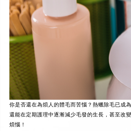
你是否還在為煩人的體毛而苦惱？熱蠟除毛已成
還能在定期護理中逐漸減少毛發的生長，甚至改
煩惱！