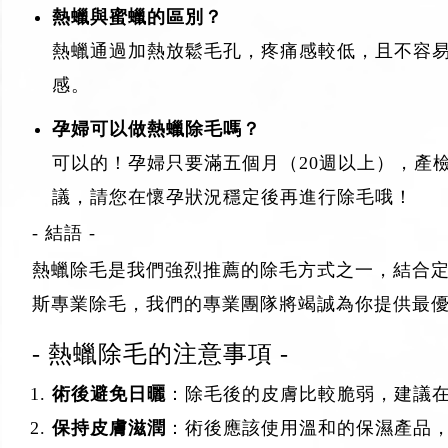
熱蠟與蜜蠟的區別？
熱蠟通過加熱放鬆毛孔，疼痛感較低，且不容
感。
孕婦可以做熱蠟除毛嗎？
可以的！孕婦只要滿五個月（20週以上），產
議，請您在懷孕狀況穩定後再進行除毛哦！
- 結語 -
熱蠟除毛是我們強烈推薦的除毛方式之一，結合
斯專業除毛，我們的專業團隊將竭誠為你提供最
- 熱蠟除毛的注意事項 -
術後避免日曬
：除毛後的皮膚比較脆弱，建議在
保持皮膚滋潤
：術後應該使用溫和的保濕產品