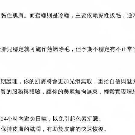
易黏住肌膚。而蜜蠟則是冷蠟，主要依賴黏性拔毛，通
檢胎兒穩定就可施作熱蠟除毛，但孕期不穩定有不正常
定期護理，你的肌膚將會更加光滑無瑕，重拾自信與魅
優質的服務與體驗，讓你的美麗無拘無束，輕鬆實現理
24小時內避免日曬，以免引起色素沉澱。
，保持皮膚的滋潤，有助於皮膚的快速恢復。