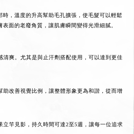
部時，溫度的升高幫助毛孔擴張，使毛髮可以輕鬆
膚表面的老廢角質，讓肌膚瞬間變得光滑細膩。
感清爽。尤其是與止汗劑搭配使用，可以達到更佳
幫助改善視覺比例，讓整體形象更為和諧，從而增
立竿見影，持久時間可達2至5週，讓每一位追求